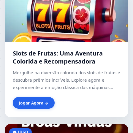
Slots de Frutas: Uma Aventura
Colorida e Recompensadora
Mergulhe na diversão colorida dos slots de frutas e
descubra prêmios incríveis. Explore agora e
experimente a emoção clássica das máquinas
caça-níqueis.
Jogar Agora →
🎮 JOGO