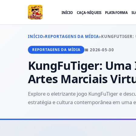
INÍCIO
CAÇA-NÍQUEIS
PLATAFORMA
SL
›
›
INÍCIO
REPORTAGENS DA MÍDIA
📅 2026-05-30
REPORTAGENS DA MÍDIA
KungFuTiger: Uma 
Artes Marciais Virt
Explore o eletrizante jogo KungFuTiger e des
estratégia e cultura contemporânea em uma ex