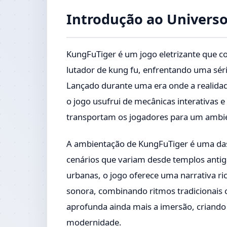
Introdução ao Univers
KungFuTiger é um jogo eletrizante que co
lutador de kung fu, enfrentando uma sér
Lançado durante uma era onde a realidade
o jogo usufrui de mecânicas interativas 
transportam os jogadores para um ambie
A ambientação de KungFuTiger é uma das 
cenários que variam desde templos anti
urbanas, o jogo oferece uma narrativa ric
sonora, combinando ritmos tradicionais
aprofunda ainda mais a imersão, criando 
modernidade.