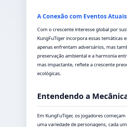
A Conexão com Eventos Atuais
Com o crescente interesse global por sust
KungFuTiger incorpora essas temáticas 
apenas enfrentam adversários, mas ta
preservação ambiental e a harmonia entr
mas impactante, reflete a crescente pr
ecológicas.
Entendendo a Mecânica
Em KungFuTiger, os jogadores começam s
uma variedade de personagens, cada um c