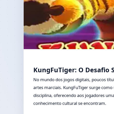
KungFuTiger: O Desafio 
No mundo dos jogos digitais, poucos títu
artes marciais. KungFuTiger surge como
disciplina, oferecendo aos jogadores uma
conhecimento cultural se encontram.