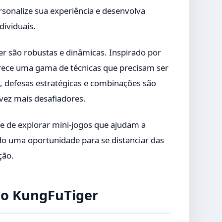
sonalize sua experiência e desenvolva
dividuais.
 são robustas e dinâmicas. Inspirado por
rece uma gama de técnicas que precisam ser
, defesas estratégicas e combinações são
vez mais desafiadores.
ce de explorar mini-jogos que ajudam a
do uma oportunidade para se distanciar das
ção.
do KungFuTiger