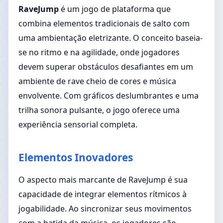
RaveJump
é um jogo de plataforma que
combina elementos tradicionais de salto com
uma ambientação eletrizante. O conceito baseia-
se no ritmo e na agilidade, onde jogadores
devem superar obstáculos desafiantes em um
ambiente de rave cheio de cores e música
envolvente. Com gráficos deslumbrantes e uma
trilha sonora pulsante, o jogo oferece uma
experiência sensorial completa.
Elementos Inovadores
O aspecto mais marcante de RaveJump é sua
capacidade de integrar elementos rítmicos à
jogabilidade. Ao sincronizar seus movimentos