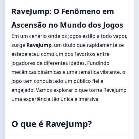
RaveJump: O Fenômeno em
Ascensão no Mundo dos Jogos
Em um cenário onde os jogos estão a todo vapor,
surge
RaveJump
, um título que rapidamente se
estabeleceu como um dos favoritos entre
jogadores de diferentes idades. Fundindo
mecânicas dinâmicas e uma temática vibrante, o
jogo tem conquistado um público fiel e
engajado. Vamos explorar o que torna RaveJump
uma experiência tão única e imersiva.
O que é RaveJump?