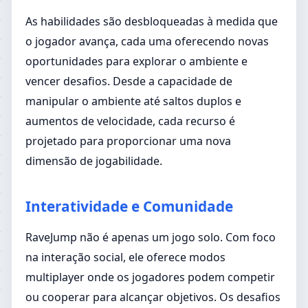
As habilidades são desbloqueadas à medida que
o jogador avança, cada uma oferecendo novas
oportunidades para explorar o ambiente e
vencer desafios. Desde a capacidade de
manipular o ambiente até saltos duplos e
aumentos de velocidade, cada recurso é
projetado para proporcionar uma nova
dimensão de jogabilidade.
Interatividade e Comunidade
RaveJump não é apenas um jogo solo. Com foco
na interação social, ele oferece modos
multiplayer onde os jogadores podem competir
ou cooperar para alcançar objetivos. Os desafios