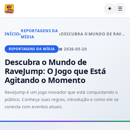
☀️
☰
INÍCIO
CAÇA-NÍQUEIS
REPORTAGENS DA
›
›
INÍCIO
DESCUBRA O MUNDO DE RAVEJUMP: O JOGO QUE ESTÁ AGITANDO O MOMENTO
PLATAFORMA
MÍDIA
SLOTS DE FRUTAS
📅 2026-05-20
REPORTAGENS DA MÍDIA
BÔNUS DE BOAS-VINDAS
CONTRATO USUÁRIO
Descubra o Mundo de
REPORTAGENS DA MÍDIA
RaveJump: O Jogo que Está
Agitando o Momento
RaveJump é um jogo inovador que está conquistando o
público. Conheça suas regras, introdução e como ele se
conecta com eventos atuais.