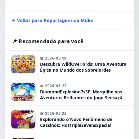
← Voltar para Reportagens da Mídia
📌 Recomendado para você
📅 2026-05-18
Descubra WildOverlords: Uma Aventura
Épica no Mundo dos Sobrelordes
📅 2026-05-22
DiamondExplosion7sSE: Mergulhe nas
Aventuras Brilhantes do Jogo Sensação
de 2023
📅 2026-05-25
Explorando o Novo Fenômeno de
Cassinos: HotTripleSevensSpecial