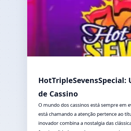
HotTripleSevensSpecial:
de Cassino
O mundo dos cassinos está sempre em ev
está chamando a atenção pertence ao tít
inovador combina a nostalgia das clássi