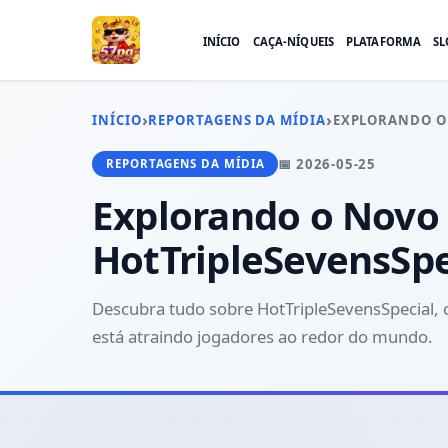
INÍCIO
CAÇA-NÍQUEIS
PLATAFORMA
SL
›
›
INÍCIO
REPORTAGENS DA MÍDIA
📅 2026-05-25
REPORTAGENS DA MÍDIA
Explorando o Novo
HotTripleSevensSpe
Descubra tudo sobre HotTripleSevensSpecial, 
está atraindo jogadores ao redor do mundo.