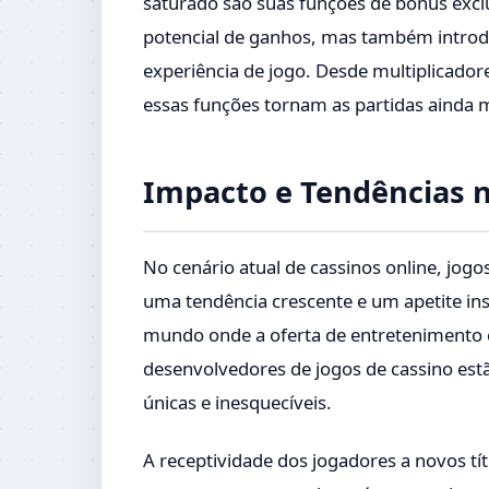
saturado são suas funções de bônus exc
potencial de ganhos, mas também intr
experiência de jogo. Desde multiplicadore
essas funções tornam as partidas ainda 
Impacto e Tendências 
No cenário atual de cassinos online, jog
uma tendência crescente e um apetite in
mundo onde a oferta de entretenimento 
desenvolvedores de jogos de cassino es
únicas e inesquecíveis.
A receptividade dos jogadores a novos t