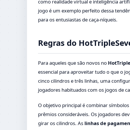
como realidade virtual e inteligência artif
jogo é um exemplo perfeito dessa tendê
para os entusiastas de caça-níqueis.
Regras do HotTripleSev
Para aqueles que são novos no
HotTripl
essencial para aproveitar tudo o que o j
cinco cilindros e três linhas, uma configur
jogadores habituados com os jogos de caç
O objetivo principal é combinar símbol
prêmios consideráveis. Os jogadores dev
girar os cilindros. As
linhas de pagamen