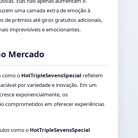
lusivas. Elas não apenas aumentam o
oduzem uma camada extra de emoção à
s de prêmios até giros gratuitos adicionais,
mais imprevisíveis e emocionantes.
no Mercado
os como o
HotTripleSevensSpecial
refletem
saciável por variedade e inovação. Em um
cresce exponencialmente, os
tão comprometidos em oferecer experiências
ítulos como o
HotTripleSevensSpecial