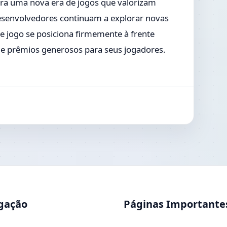
ra uma nova era de jogos que valorizam
desenvolvedores continuam a explorar novas
te jogo se posiciona firmemente à frente
e prêmios generosos para seus jogadores.
gação
Páginas Importante