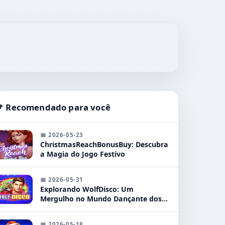
 Recomendado para você
📅 2026-05-23
ChristmasReachBonusBuy: Descubra
a Magia do Jogo Festivo
📅 2026-05-31
Explorando WolfDisco: Um
Mergulho no Mundo Dançante dos
Lobos
📅 2026-05-18