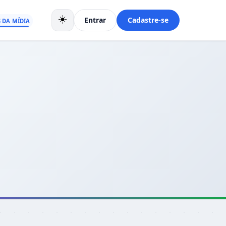
☀️
Entrar
Cadastre-se
 DA MÍDIA