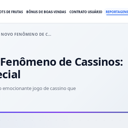
OTS DE FRUTAS
BÔNUS DE BOAS-VINDAS
CONTRATO USUÁRIO
REPORTAGENS
EXPLORANDO O NOVO FENÔMENO DE CASSINOS: HOTTRIPLESEVENSSPECIAL
 Fenômeno de Cassinos:
cial
o emocionante jogo de cassino que