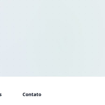
s
Contato